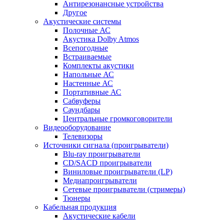
Антирезонансные устройства
Другое
Акустические системы
Полочные АС
Акустика Dolby Atmos
Всепогодные
Встраиваемые
Комплекты акустики
Напольные АС
Настенные АС
Портативные АС
Сабвуферы
Саундбары
Центральные громкоговорители
Видеооборудование
Телевизоры
Источники сигнала (проигрыватели)
Blu-ray проигрыватели
CD/SACD проигрыватели
Виниловые проигрыватели (LP)
Медиапроигрыватели
Сетевые проигрыватели (стримеры)
Тюнеры
Кабельная продукция
Акустические кабели