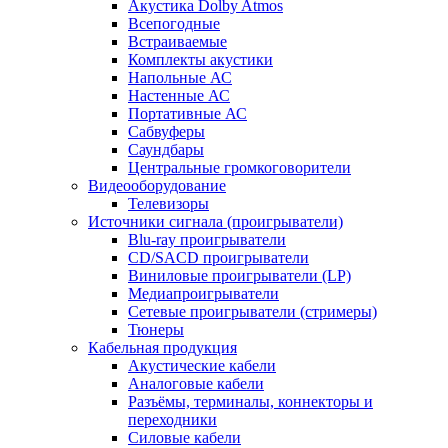
Акустика Dolby Atmos
Всепогодные
Встраиваемые
Комплекты акустики
Напольные АС
Настенные АС
Портативные АС
Сабвуферы
Саундбары
Центральные громкоговорители
Видеооборудование
Телевизоры
Источники сигнала (проигрыватели)
Blu-ray проигрыватели
CD/SACD проигрыватели
Виниловые проигрыватели (LP)
Медиапроигрыватели
Сетевые проигрыватели (стримеры)
Тюнеры
Кабельная продукция
Акустические кабели
Аналоговые кабели
Разъёмы, терминалы, коннекторы и
переходники
Силовые кабели