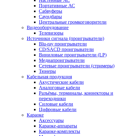
Настенные АС
Портативные АС
Сабвуферы
Саундбары
Центральные громкоговорители
Видеооборудование
Телевизоры
Источники сигнала (проигрыватели)
Blu-ray проигрыватели
CD/SACD проигрыватели
Виниловые проигрыватели (LP)
Медиапроигрыватели
Сетевые проигрыватели (стримеры)
Тюнеры
Кабельная продукция
Акустические кабели
Аналоговые кабели
Разъёмы, терминалы, коннекторы и
переходники
Силовые кабели
Цифровые кабели
Караоке
Аксессуары
Караоке-аппараты
Караоке-комплекты