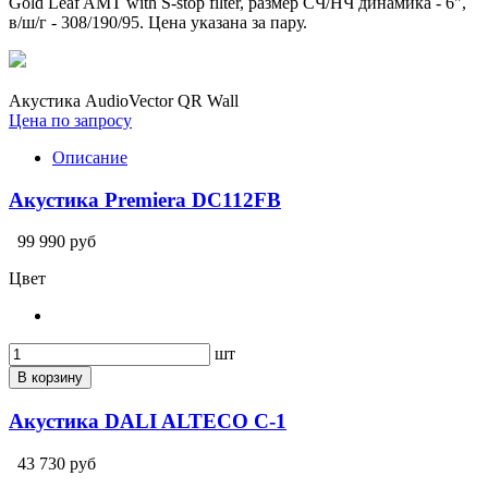
Gold Leaf AMT with S-stop filter, размер СЧ/НЧ динамика - 6",
в/ш/г - 308/190/95. Цена указана за пару.
Акустика AudioVector QR Wall
Цена по запросу
Описание
Акустика Premiera DC112FB
99 990 руб
Цвет
шт
В корзину
Акустика DALI ALTECO C-1
43 730 руб