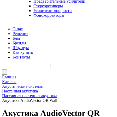
Предварительные усилители
Стереоресиверы
Усилители мощности
Фонокорректоры
О нас
Решения
Блог
Бренды
Шоу-рум
Как купить
Контакты
Главная
Каталог
Акустические системы
Настенная акустика
Пассивная настенная акустика
Акустика AudioVector QR Wall
Акустика AudioVector QR