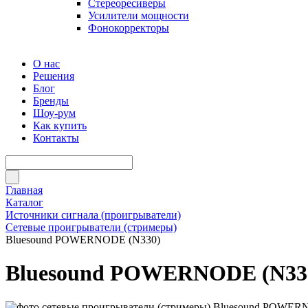
Стереоресиверы
Усилители мощности
Фонокорректоры
О нас
Решения
Блог
Бренды
Шоу-рум
Как купить
Контакты
Главная
Каталог
Источники сигнала (проигрыватели)
Сетевые проигрыватели (стримеры)
Bluesound POWERNODE (N330)
Bluesound POWERNODE (N33