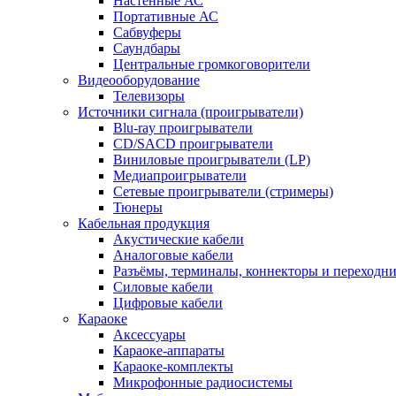
Настенные АС
Портативные АС
Сабвуферы
Саундбары
Центральные громкоговорители
Видеооборудование
Телевизоры
Источники сигнала (проигрыватели)
Blu-ray проигрыватели
CD/SACD проигрыватели
Виниловые проигрыватели (LP)
Медиапроигрыватели
Сетевые проигрыватели (стримеры)
Тюнеры
Кабельная продукция
Акустические кабели
Аналоговые кабели
Разъёмы, терминалы, коннекторы и переходн
Силовые кабели
Цифровые кабели
Караоке
Аксессуары
Караоке-аппараты
Караоке-комплекты
Микрофонные радиосистемы