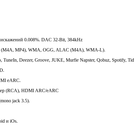
искажений 0.008%. DAC 32-Bit, 384kHz
AC (M4A, MP4), WMA, OGG, ALAC (M4A), WMA-L).
 TuneIn, Deezer, Groove, JUKE, Murfie Napster, Qobuz, Spotify, Ti
D.
HDMI eARC.
уфер (RCA), HDMI ARC/eARC
mono jack 3.5).
d и iOs.