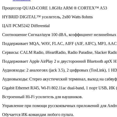
Процессор QUAD-CORE 1.8GHz ARM ® CORTEX™ A53
HYBRID DIGITAL™ усилитель, 2х80 Watts 8ohms
ЦАП PCM5242 Differential
Соотношение Сигнал/шум 100 dBA, коэффициент нелинейных 
Поддерживает MQA, WAV, FLAC, AIFF (AIF, AIFC), MP3, A
Сервисы: CALM Radio, iHeartRadio, Radio Paradise, Slacker Radio,
Поддерживает Apple AirPlay 2 и двусторонний Bluetooth aptX H
Аудиовходы: 2 аналоговх (jack 3.5), 2 цифровых (TosLink), 1 
Аудиовыходы: Стерео акустический терминал, выход на сабв
Gigabit Ethernet RJ45, Wi-Fi 802.11ac dual-band, 1 порт USB, ИК (
Встроенный Hi-Fi усилитель для наушников.
Управление при помощи русскоязычных приложений для Androi
Обучается ИК-командам любого пульта.