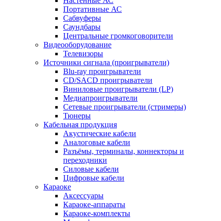
Настенные АС
Портативные АС
Сабвуферы
Саундбары
Центральные громкоговорители
Видеооборудование
Телевизоры
Источники сигнала (проигрыватели)
Blu-ray проигрыватели
CD/SACD проигрыватели
Виниловые проигрыватели (LP)
Медиапроигрыватели
Сетевые проигрыватели (стримеры)
Тюнеры
Кабельная продукция
Акустические кабели
Аналоговые кабели
Разъёмы, терминалы, коннекторы и
переходники
Силовые кабели
Цифровые кабели
Караоке
Аксессуары
Караоке-аппараты
Караоке-комплекты