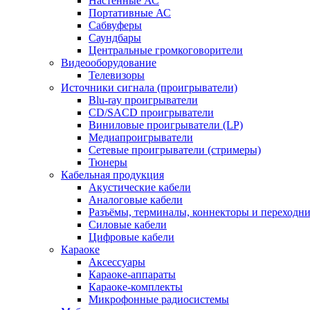
Настенные АС
Портативные АС
Сабвуферы
Саундбары
Центральные громкоговорители
Видеооборудование
Телевизоры
Источники сигнала (проигрыватели)
Blu-ray проигрыватели
CD/SACD проигрыватели
Виниловые проигрыватели (LP)
Медиапроигрыватели
Сетевые проигрыватели (стримеры)
Тюнеры
Кабельная продукция
Акустические кабели
Аналоговые кабели
Разъёмы, терминалы, коннекторы и переходн
Силовые кабели
Цифровые кабели
Караоке
Аксессуары
Караоке-аппараты
Караоке-комплекты
Микрофонные радиосистемы