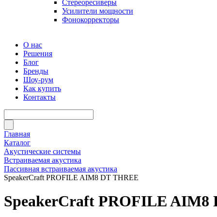
Стереоресиверы
Усилители мощности
Фонокорректоры
О нас
Решения
Блог
Бренды
Шоу-рум
Как купить
Контакты
Главная
Каталог
Акустические системы
Встраиваемая акустика
Пассивная встраиваемая акустика
SpeakerCraft PROFILE AIM8 DT THREE
SpeakerCraft PROFILE AIM8