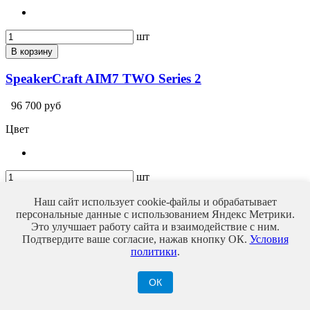
шт
В корзину
SpeakerCraft AIM7 TWO Series 2
96 700 руб
Цвет
шт
В корзину
Наш сайт использует cookie-файлы и обрабатывает
персональные данные с использованием Яндекс Метрики.
По причине колебания курсов валют, просим уточнять
Это улучшает работу сайта и взаимодействие с ним.
актуальную цену у наших менеджеров
Подтвердите ваше согласие, нажав кнопку ОК.
Условия
политики
.
ОК