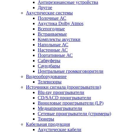
Антирезонансные устройства
Другое
Акустические системы
Полочные АС
Акустика Dolby Atmos
Всепогодные
Встраиваемые
Комплекты акустики
Напольные АС
Настенные АС
Портативные АС
Сабвуферы
Саундбары
Центральные громкоговорители
Видеооборудование
Телевизоры
Источники сигнала (проигрыватели)
Blu-ray проигрыватели
CD/SACD проигрыватели
Виниловые проигрыватели (LP)
Медиапроигрыватели
Сетевые проигрыватели (стримеры)
Тюнеры
Кабельная продукция
Акустические кабели