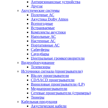
Антирезонансные устройства
Другое
Акустические системы
Полочные АС
Акустика Dolby Atmos
Всепогодные
Встраиваемые
Комплекты акустики
Напольные АС
Настенные АС
Портативные АС
Сабвуферы
Саундбары
Центральные громкоговорители
Видеооборудование
Телевизоры
Источники сигнала (проигрыватели)
Blu-ray проигрыватели
CD/SACD проигрыватели
Виниловые проигрыватели (LP)
Медиапроигрыватели
Сетевые проигрыватели (стримеры)
Тюнеры
Кабельная продукция
Акустические кабели