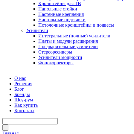
Кронштейны для ТВ
Напольные стойки
Настенные крепления
Настольные подставки
Потолочные кронштейны и подвесы
Усилители
Интегральные (полные) усилители
Платы и модули расширения
Предварительные усилители
Стереоресиверы
Усилители мощности
Фонокорректоры
О нас
Решения
Блог
Бренды
Шоу-рум
Как купить
Контакты
Главная