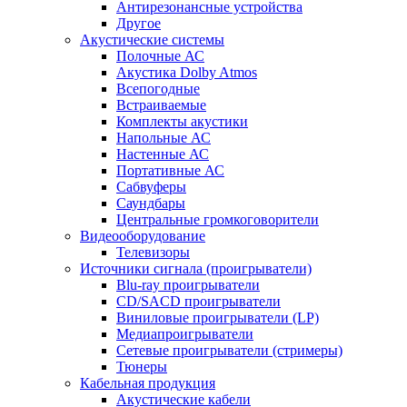
Антирезонансные устройства
Другое
Акустические системы
Полочные АС
Акустика Dolby Atmos
Всепогодные
Встраиваемые
Комплекты акустики
Напольные АС
Настенные АС
Портативные АС
Сабвуферы
Саундбары
Центральные громкоговорители
Видеооборудование
Телевизоры
Источники сигнала (проигрыватели)
Blu-ray проигрыватели
CD/SACD проигрыватели
Виниловые проигрыватели (LP)
Медиапроигрыватели
Сетевые проигрыватели (стримеры)
Тюнеры
Кабельная продукция
Акустические кабели