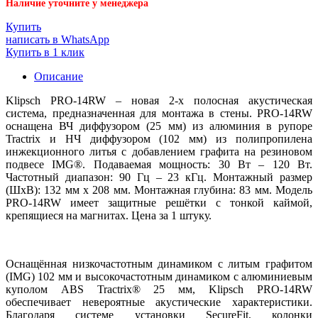
Наличие уточните у менеджера
Купить
написать в WhatsApp
Купить в 1 клик
Описание
Klipsch PRO-14RW – новая 2-х полосная акустическая
система, предназначенная для монтажа в стены. PRO-14RW
оснащена ВЧ диффузором (25 мм) из алюминия в рупоре
Tractrix и НЧ диффузором (102 мм) из полипропилена
инжекционного литья с добавлением графита на резиновом
подвесе IMG®. Подаваемая мощность: 30 Вт – 120 Вт.
Частотный диапазон: 90 Гц – 23 кГц. Монтажный размер
(ШхВ): 132 мм х 208 мм. Монтажная глубина: 83 мм. Модель
PRO-14RW имеет защитные решётки с тонкой каймой,
крепящиеся на магнитах. Цена за 1 штуку.
Оснащённая низкочастотным динамиком с литым графитом
(IMG) 102 мм и высокочастотным динамиком с алюминиевым
куполом ABS Tractrix® 25 мм, Klipsch PRO-14RW
обеспечивает невероятные акустические характеристики.
Благодаря системе установки SecureFit, колонки