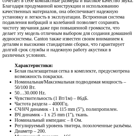
сочетает в себе компактные размеры и высокое качество звука.
Благодаря продуманной конструкции и использованию
качественных материалов, она обеспечивает надежную
установку и легкость в эксплуатации. Встроенная система
подавления вибраций и колебаний позволяет сохранять
чистоту звучания даже при повышенной громкости, что
делает эту модель отличным выбором для создания домашней
аудиосистемы. Canton также известен своим вниманием к
деталям и высокими стандартами сборки, что гарантирует
долгий срок службы и надежную работу акустики в
различных условиях.
Характеристики:
Белая пылезащитная сетка в комплекте, предусмотрена
возможность покраски.
Номинальная/Максимальная подводимая мощность –
50/100 Вт.
50…30.000 Hz.
Чувствительность (1 Вт/1м) – 86дБ.
Частота раздела – 4000Гц.
СЧ/НЧ динамик - 1 x 115 mm (5''), полипропилен.
ВЧ динамик - 1 x 25 mm (1''), ткань.
Номинальный импеданс – 8 Ом.
Регулируемый уровень твитера, позолоченные разъёмы.
Диаметр – 200.