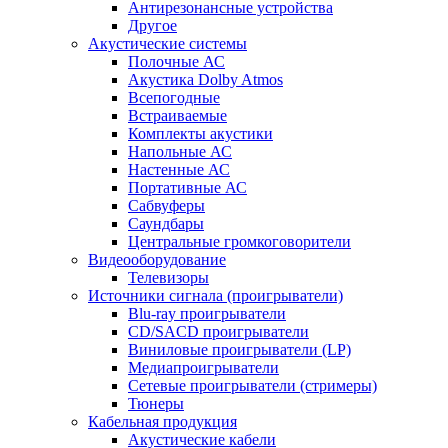
Антирезонансные устройства
Другое
Акустические системы
Полочные АС
Акустика Dolby Atmos
Всепогодные
Встраиваемые
Комплекты акустики
Напольные АС
Настенные АС
Портативные АС
Сабвуферы
Саундбары
Центральные громкоговорители
Видеооборудование
Телевизоры
Источники сигнала (проигрыватели)
Blu-ray проигрыватели
CD/SACD проигрыватели
Виниловые проигрыватели (LP)
Медиапроигрыватели
Сетевые проигрыватели (стримеры)
Тюнеры
Кабельная продукция
Акустические кабели