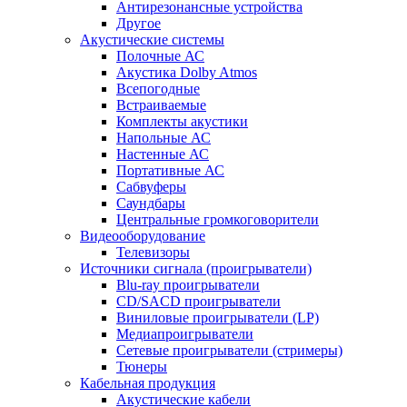
Антирезонансные устройства
Другое
Акустические системы
Полочные АС
Акустика Dolby Atmos
Всепогодные
Встраиваемые
Комплекты акустики
Напольные АС
Настенные АС
Портативные АС
Сабвуферы
Саундбары
Центральные громкоговорители
Видеооборудование
Телевизоры
Источники сигнала (проигрыватели)
Blu-ray проигрыватели
CD/SACD проигрыватели
Виниловые проигрыватели (LP)
Медиапроигрыватели
Сетевые проигрыватели (стримеры)
Тюнеры
Кабельная продукция
Акустические кабели