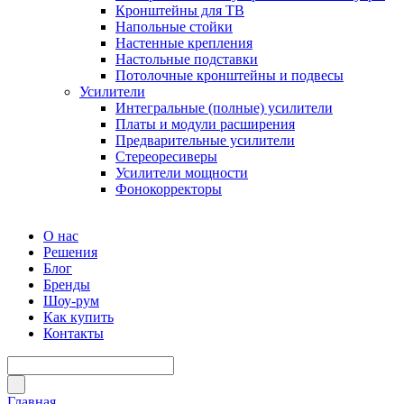
Кронштейны для ТВ
Напольные стойки
Настенные крепления
Настольные подставки
Потолочные кронштейны и подвесы
Усилители
Интегральные (полные) усилители
Платы и модули расширения
Предварительные усилители
Стереоресиверы
Усилители мощности
Фонокорректоры
О нас
Решения
Блог
Бренды
Шоу-рум
Как купить
Контакты
Главная