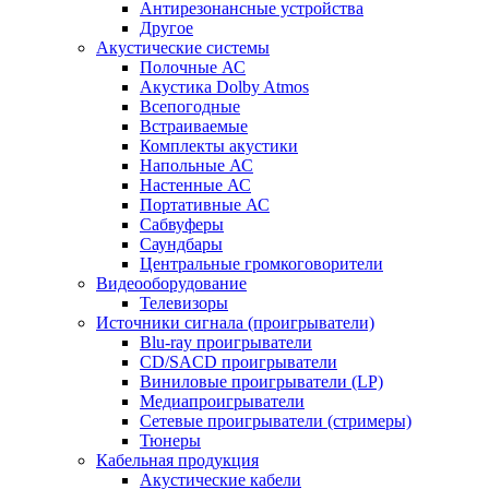
Антирезонансные устройства
Другое
Акустические системы
Полочные АС
Акустика Dolby Atmos
Всепогодные
Встраиваемые
Комплекты акустики
Напольные АС
Настенные АС
Портативные АС
Сабвуферы
Саундбары
Центральные громкоговорители
Видеооборудование
Телевизоры
Источники сигнала (проигрыватели)
Blu-ray проигрыватели
CD/SACD проигрыватели
Виниловые проигрыватели (LP)
Медиапроигрыватели
Сетевые проигрыватели (стримеры)
Тюнеры
Кабельная продукция
Акустические кабели