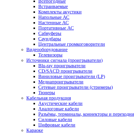
Всепогодные
Встраиваемые
Комплекты акустики
Напольные АС
Настенные АС
Портативные АС
Сабвуферы
Саундбары
Центральные громкоговорители
Видеооборудование
Телевизоры
Источники сигнала (проигрыватели)
Blu-ray проигрыватели
CD/SACD проигрыватели
Виниловые проигрыватели (LP)
Медиапроигрыватели
Сетевые проигрыватели (стримеры)
Тюнеры
Кабельная продукция
Акустические кабели
Аналоговые кабели
Разъёмы, терминалы, коннекторы и переходн
Силовые кабели
Цифровые кабели
Караоке