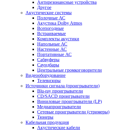
Антирезонансные устройства
Другое
Акустические системы
Полочные АС
Акустика Dolby Atmos
Всепогодные
Встраиваемые
Комплекты акустики
Напольные АС
Настенные АС
Портативные АС
Сабвуферы
Саундбары
Центральные громкоговорители
Видеооборудование
Телевизоры
Источники сигнала (проигрыватели)
Blu-ray проигрыватели
CD/SACD проигрыватели
Виниловые проигрыватели (LP)
Медиапроигрыватели
Сетевые проигрыватели (стримеры)
Тюнеры
Кабельная продукция
Акустические кабели