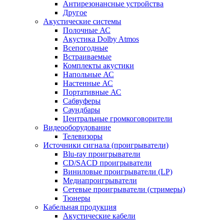
Антирезонансные устройства
Другое
Акустические системы
Полочные АС
Акустика Dolby Atmos
Всепогодные
Встраиваемые
Комплекты акустики
Напольные АС
Настенные АС
Портативные АС
Сабвуферы
Саундбары
Центральные громкоговорители
Видеооборудование
Телевизоры
Источники сигнала (проигрыватели)
Blu-ray проигрыватели
CD/SACD проигрыватели
Виниловые проигрыватели (LP)
Медиапроигрыватели
Сетевые проигрыватели (стримеры)
Тюнеры
Кабельная продукция
Акустические кабели