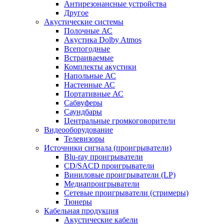
Антирезонансные устройства
Другое
Акустические системы
Полочные АС
Акустика Dolby Atmos
Всепогодные
Встраиваемые
Комплекты акустики
Напольные АС
Настенные АС
Портативные АС
Сабвуферы
Саундбары
Центральные громкоговорители
Видеооборудование
Телевизоры
Источники сигнала (проигрыватели)
Blu-ray проигрыватели
CD/SACD проигрыватели
Виниловые проигрыватели (LP)
Медиапроигрыватели
Сетевые проигрыватели (стримеры)
Тюнеры
Кабельная продукция
Акустические кабели