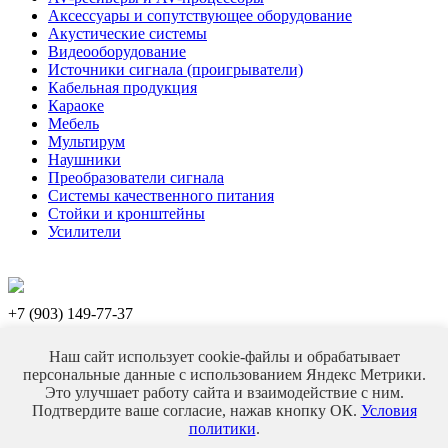
Аксессуары и сопутствующее оборудование
Акустические системы
Видеооборудование
Источники сигнала (проигрыватели)
Кабельная продукция
Караоке
Мебель
Мультирум
Наушники
Преобразователи сигнала
Системы качественного питания
Стойки и кронштейны
Усилители
+7 (903) 149-77-37
+7 (993) 925-77-37
E-mail:
toporoff.den@yandex.ru
Наш сайт использует cookie-файлы и обрабатывает
персональные данные с использованием Яндекс Метрики.
Москва, улица 2-я Владимирская, дом 5, офис 18
Это улучшает работу сайта и взаимодействие с ним.
Персональный раздел
Подтвердите ваше согласие, нажав кнопку ОК.
Условия
Наверх
политики
.
© Hi-Fi Audio, 2026