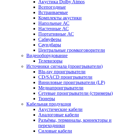
Акустика Dolby Atmos
Всепогодные
Встраиваемые
Комплекты акустики
Напольные АС
Настенные АС
Портативные АС
Сабвуферы
Саундбары
Центральные громкоговорители
Видеооборудование
Телевизоры
Источники сигнала (проигрыватели)
Blu-ray проигрыватели
CD/SACD проигрыватели
Виниловые проигрыватели (LP)
Медиапроигрыватели
Сетевые проигрыватели (стримеры)
Тюнеры
Кабельная продукция
Акустические кабели
Аналоговые кабели
Разъёмы, терминалы, коннекторы и
переходники
Силовые кабели