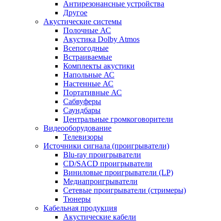
Антирезонансные устройства
Другое
Акустические системы
Полочные АС
Акустика Dolby Atmos
Всепогодные
Встраиваемые
Комплекты акустики
Напольные АС
Настенные АС
Портативные АС
Сабвуферы
Саундбары
Центральные громкоговорители
Видеооборудование
Телевизоры
Источники сигнала (проигрыватели)
Blu-ray проигрыватели
CD/SACD проигрыватели
Виниловые проигрыватели (LP)
Медиапроигрыватели
Сетевые проигрыватели (стримеры)
Тюнеры
Кабельная продукция
Акустические кабели