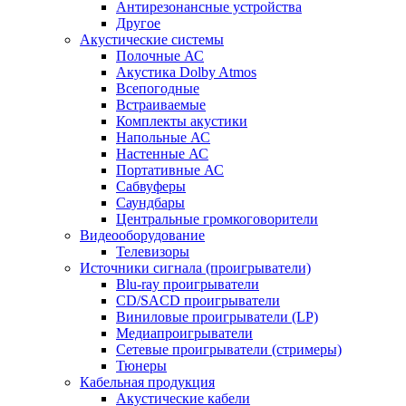
Антирезонансные устройства
Другое
Акустические системы
Полочные АС
Акустика Dolby Atmos
Всепогодные
Встраиваемые
Комплекты акустики
Напольные АС
Настенные АС
Портативные АС
Сабвуферы
Саундбары
Центральные громкоговорители
Видеооборудование
Телевизоры
Источники сигнала (проигрыватели)
Blu-ray проигрыватели
CD/SACD проигрыватели
Виниловые проигрыватели (LP)
Медиапроигрыватели
Сетевые проигрыватели (стримеры)
Тюнеры
Кабельная продукция
Акустические кабели