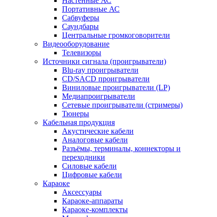
Настенные АС
Портативные АС
Сабвуферы
Саундбары
Центральные громкоговорители
Видеооборудование
Телевизоры
Источники сигнала (проигрыватели)
Blu-ray проигрыватели
CD/SACD проигрыватели
Виниловые проигрыватели (LP)
Медиапроигрыватели
Сетевые проигрыватели (стримеры)
Тюнеры
Кабельная продукция
Акустические кабели
Аналоговые кабели
Разъёмы, терминалы, коннекторы и
переходники
Силовые кабели
Цифровые кабели
Караоке
Аксессуары
Караоке-аппараты
Караоке-комплекты