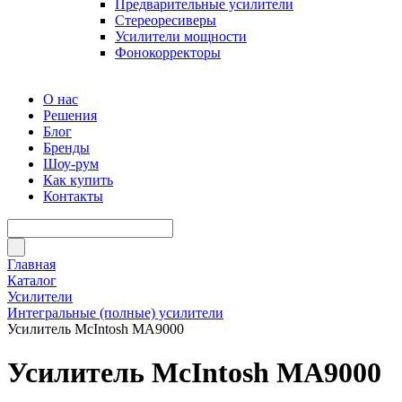
Предварительные усилители
Стереоресиверы
Усилители мощности
Фонокорректоры
О нас
Решения
Блог
Бренды
Шоу-рум
Как купить
Контакты
Главная
Каталог
Усилители
Интегральные (полные) усилители
Усилитель McIntosh MA9000
Усилитель McIntosh MA9000