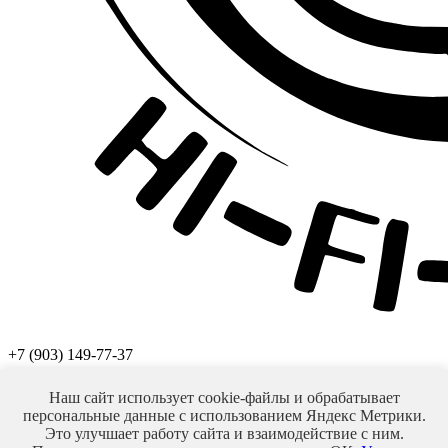
+7 (903) 149-77-37
+7 (993) 925-77-37
E-mail:
toporoff.den@yandex.ru
Наш сайт использует cookie-файлы и обрабатывает
персональные данные с использованием Яндекс Метрики.
Москва, улица 2-я Владимирская, дом 5, офис 18
Это улучшает работу сайта и взаимодействие с ним.
Персональный раздел