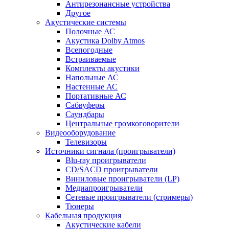
Антирезонансные устройства
Другое
Акустические системы
Полочные АС
Акустика Dolby Atmos
Всепогодные
Встраиваемые
Комплекты акустики
Напольные АС
Настенные АС
Портативные АС
Сабвуферы
Саундбары
Центральные громкоговорители
Видеооборудование
Телевизоры
Источники сигнала (проигрыватели)
Blu-ray проигрыватели
CD/SACD проигрыватели
Виниловые проигрыватели (LP)
Медиапроигрыватели
Сетевые проигрыватели (стримеры)
Тюнеры
Кабельная продукция
Акустические кабели