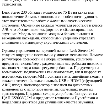
технологии.
Leak Stereo 230 обладает мощностью 75 Вт на канал при
подключении 8-омных колонок и способен почти удвоить
этот показатель при работе с 4-омными акустическими
системами. Оконечные каскады усилителя работают в классе
A/B, что обеспечивает комфортное и сбалансированное
звучание. Модель оснащена мощным блоком питания и
выходными каскадами, способными уверенно управлять
сложными по импедансу акустическими системами.
Органы управления на передней панели Leak Stereo 230
создают ощущение ностальгии у многих меломанов. Помимо
регуляторов громкости и выбора источника, усилитель
предлагает эквалайзер с раздельными настройками низких и
высоких частот, а также регулятор баланса. Предусмотрена
возможность подключения как аналоговых, так и цифровых
источников, включая ММ-проигрыватель, линейные входы, а
также оптический, коаксиальный, USB и HDMI (с функцией
ARC) входы. Фонокорректор выполнен на дискретных
компонентах с использованием малошумящих полевых
транзисторов. Цифровая секция устройства базируется на
ЦАП ES9038Q2M и предлагает технологии HyperStream и
подавления джиттера для улучшения качества звучания.