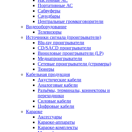
Настенные АС
Портативные АС
Сабвуферы
Саундбары
Центральные громкоговорители
Видеооборудование
Телевизоры
Источники сигнала (проигрыватели)
Blu-ray проигрыватели
CD/SACD проигрыватели
Виниловые проигрыватели (LP)
Медиапроигрыватели
Сетевые проигрыватели (стримеры)
Тюнеры
Кабельная продукция
Акустические кабели
Аналоговые кабели
Разъёмы, терминалы, коннекторы и
переходники
Силовые кабели
Цифровые кабели
Караоке
Аксессуары
Караоке-аппараты
Караоке-комплекты