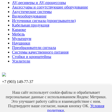
AV-ресиверы и AV-процессоры
Аксессуары и сопутствующее оборудование
Акустические системы
Видеооборудование
Источники сигнала (проигрыватели)
Кабельная продукция
Караоке
Мебель
Мультирум
Наушники
Преобразователи сигнала
Системы качественного питания
Стойки и кронштейны
Усилители
+7 (903) 149-77-37
+7 (993) 925-77-37
E-mail:
toporoff.den@yandex.ru
Наш сайт использует cookie-файлы и обрабатывает
персональные данные с использованием Яндекс Метрики.
Москва, улица 2-я Владимирская, дом 5, офис 18
Это улучшает работу сайта и взаимодействие с ним.
Персональный раздел
Подтвердите ваше согласие, нажав кнопку ОК.
Условия
Наверх
политики
.