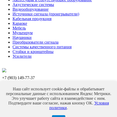
Акустические системы
Видеооборудование
Источники сигнала (проигрыватели)
Кабельная продукция
Караоке
Мебель
Мультирум
Наушники
Преобразователи сигнала
Системы качественного питания
Стойки и кронштейны
Усилители
+7 (903) 149-77-37
+7 (993) 925-77-37
E-mail:
toporoff.den@yandex.ru
Наш сайт использует cookie-файлы и обрабатывает
персональные данные с использованием Яндекс Метрики.
Москва, улица 2-я Владимирская, дом 5, офис 18
Это улучшает работу сайта и взаимодействие с ним.
Персональный раздел
Подтвердите ваше согласие, нажав кнопку ОК.
Условия
Наверх
политики
.
© Hi-Fi Audio, 2026
Войти
Регистрация