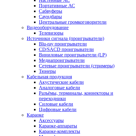
Настенные АС
Портативные АС
Сабвуферы
Саундбары
Центральные громкоговорители
Видеооборудование
Телевизоры
Источники сигнала (проигрыватели)
Blu-ray проигрыватели
CD/SACD проигрыватели
Виниловые проигрыватели (LP)
Медиапроигрыватели
Сетевые проигрыватели (стримеры)
Тюнеры
Кабельная продукция
Акустические кабели
Аналоговые кабели
Разъёмы, терминалы, коннекторы и
переходники
Силовые кабели
Цифровые кабели
Караоке
Аксессуары
Караоке-аппараты
Караоке-комплекты