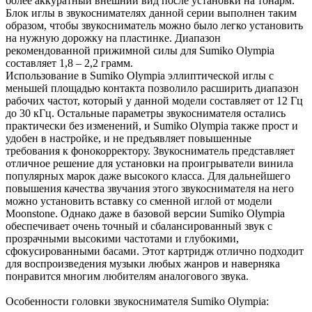
более аккуратный внешний вид после установки на тонарм.
Блок иглы в звукоснимателях данной серии выполнен таким
образом, чтобы звукосниматель можно было легко установить
на нужную дорожку на пластинке. Диапазон
рекомендованной прижимной силы для Sumiko Olympia
составляет 1,8 – 2,2 грамм.
Использование в Sumiko Olympia эллиптической иглы с
меньшей площадью контакта позволило расширить диапазон
рабочих частот, который у данной модели составляет от 12 Гц
до 30 кГц. Остальные параметры звукоснимателя остались
практически без изменений, и Sumiko Olympia также прост и
удобен в настройке, и не предъявляет повышенные
требования к фонокорректору. Звукосниматель представляет
отличное решение для установки на проигрыватели винила
популярных марок даже высокого класса. Для дальнейшего
повышения качества звучания этого звукоснимателя на него
можно установить вставку со сменной иглой от модели
Moonstone. Однако даже в базовой версии Sumiko Olympia
обеспечивает очень точный и сбалансированный звук с
прозрачными высокими частотами и глубокими,
сфокусированными басами. Этот картридж отлично подходит
для воспроизведения музыки любых жанров и наверняка
понравится многим любителям аналогового звука.
Особенности головки звукоснимателя Sumiko Olympia: