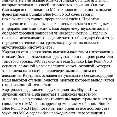
знаменитые винтажные MM-картриджи от Shure & Stanton,
которые отличались своей плавностью звучания. Однако
благодаря использованию MC-технологии слитность подачи
фонограммы в Sumiko Blue Point No.3 сочетается с
исключительно точной прорисовкой сцены. При этом
прозрачные и воздушные верха здесь сочетаются с мощными
и проработанными басами, благодаря чему звукосниматель
обладает хорошей жанровой универсальностью. Отдельно
похвалы заслуживают и средние частоты благодаря богатству
передачи оттенков и натуральному звучанию вокала и
акустических инструментов.
Картридж отличается очень высоким качеством изготовления
и может быть рекомендован для установки на проигрыватели
топового уровня. MC-звукосниматель Sumiko Blue Point No.3
оснащен алмазной иглой с эллиптической заточкой, которая
закреплена на легком кантилевере, выполненном из
алюминия. Картридж оснащен катушками из бескислородной
меди высокой степени очистки, монтаж которых выполняется
с прецизионной точностью.
Картридж представлен в двух вариантах: High и Low
Звукосниматель High работает в широком частотном
диапазоне, а по своим электрическим параметрам полностью
совместим с MM-фонокорректорами. Таким образом, Sumiko
Blue Point No.3 High позволит вам оценить все достоинства
звучания MC-моделей без необходимости переоснащения