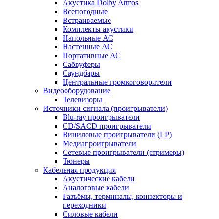
Акустика Dolby Atmos
Всепогодные
Встраиваемые
Комплекты акустики
Напольные АС
Настенные АС
Портативные АС
Сабвуферы
Саундбары
Центральные громкоговорители
Видеооборудование
Телевизоры
Источники сигнала (проигрыватели)
Blu-ray проигрыватели
CD/SACD проигрыватели
Виниловые проигрыватели (LP)
Медиапроигрыватели
Сетевые проигрыватели (стримеры)
Тюнеры
Кабельная продукция
Акустические кабели
Аналоговые кабели
Разъёмы, терминалы, коннекторы и
переходники
Силовые кабели